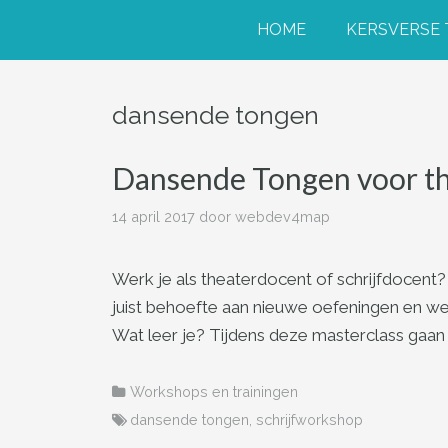
HOME
KERSVERSE
Spring naar inhoud
dansende tongen
Dansende Tongen voor th
14 april 2017
door
webdev4map
Werk je als theaterdocent of schrijfdocent? 
juist behoefte aan nieuwe oefeningen en wer
Wat leer je? Tijdens deze masterclass gaan 
Categorieën
Workshops en trainingen
Tags
dansende tongen
,
schrijfworkshop