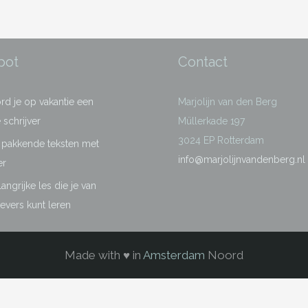
pot
Contact
d je op vakantie een
Marjolijn van den Berg
 schrijver
Müllerkade 197
3024 EP Rotterdam
f pakkende teksten met
info@marjolijnvandenberg.nl
er
angrijke les die je van
wevers kunt leren
Made with ♥ in
Amsterdam
Noord