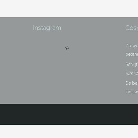
Instagram
Ges
Zo wor
betere
Schrij
karakt
De bel
tapijt